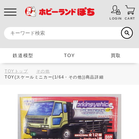
LOGIN
CART
鉄道模型
TOY
買取
TOYトップ
その他
TOY(スケールミニカー(1/64・その他))商品詳細