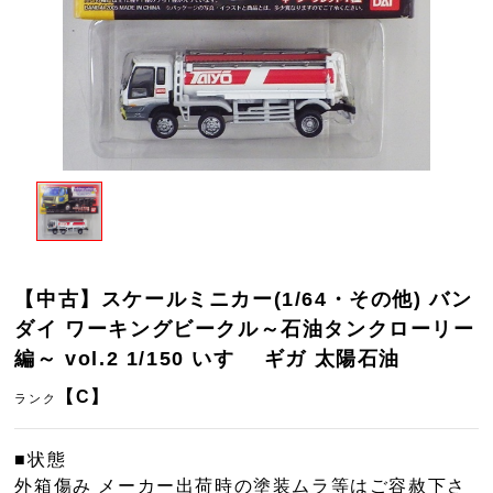
【中古】スケールミニカー(1/64・その他) バン
ダイ ワーキングビークル～石油タンクローリー
編～ vol.2 1/150 いすゞ ギガ 太陽石油
【C】
ランク
■状態
外箱傷み メーカー出荷時の塗装ムラ等はご容赦下さ