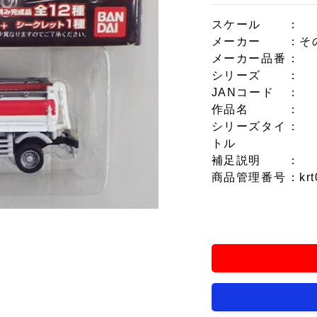
スケール
：
メーカー
：そ
メーカー品番
：
シリーズ
：
JANコード
：
作品名
：
シリーズタイ
：
トル
補足説明
：
商品管理番号
：krt