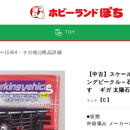
TOY
ー(1/64・その他))商品詳細
【中古】スケール
ングビークル～石油
すゞ ギガ 太陽
【C】
ランク
■状態
外箱傷み メーカ