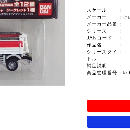
スケール
：
メーカー
：そ
メーカー品番
：
シリーズ
：
JANコード
：
作品名
：
シリーズタイ
：
トル
補足説明
：
商品管理番号
：krt