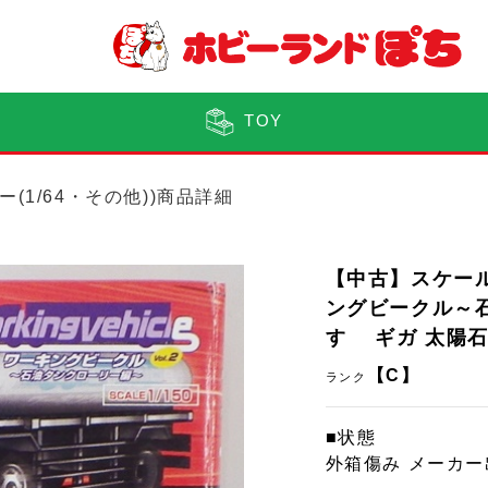
TOY
ー(1/64・その他))商品詳細
【中古】スケール
ングビークル～石油
すゞ ギガ 太陽
【C】
ランク
■状態
外箱傷み メーカ