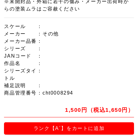
※未開封品・外箱に若干の傷み・メーカー出荷時か
らの塗装ムラはご容赦ください
スケール
：
メーカー
：その他
メーカー品番
：
シリーズ
：
JANコード
：
作品名
：
シリーズタイ
：
トル
補足説明
：
商品管理番号
：cht0008294
1,500円（税込1,650円）
ランク【A´】をカートに追加