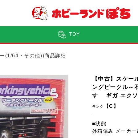
TOY
ー(1/64・その他))商品詳細
【中古】スケール
ングビークル～石油
すゞ ギガ エク
【C】
ランク
■状態
外箱傷み メーカ