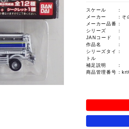
スケール
：
メーカー
：そ
メーカー品番
：
シリーズ
：
JANコード
：
作品名
：
シリーズタイ
：
トル
補足説明
：
商品管理番号
：krt