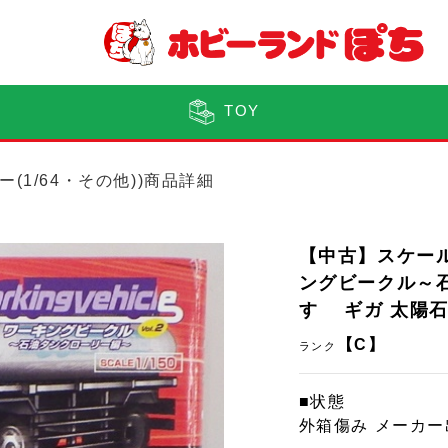
TOY
ー(1/64・その他))商品詳細
【中古】スケール
ングビークル～石油
すゞ ギガ 太陽
【C】
ランク
■状態
外箱傷み メーカ