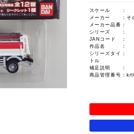
スケール
：
メーカー
：そ
メーカー品番
：
シリーズ
：
JANコード
：
作品名
：
シリーズタイ
：
トル
補足説明
：
商品管理番号
：krt