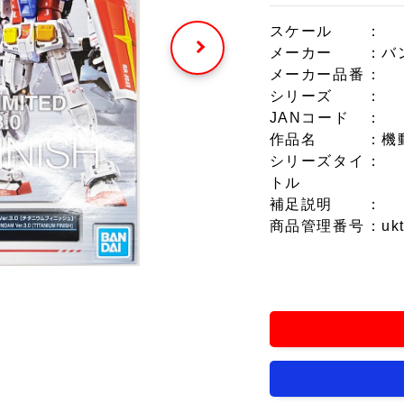
スケール
：
メーカー
：バ
メーカー品番
：
シリーズ
：
JANコード
：
作品名
：機
シリーズタイ
：
トル
補足説明
：
商品管理番号
：uk