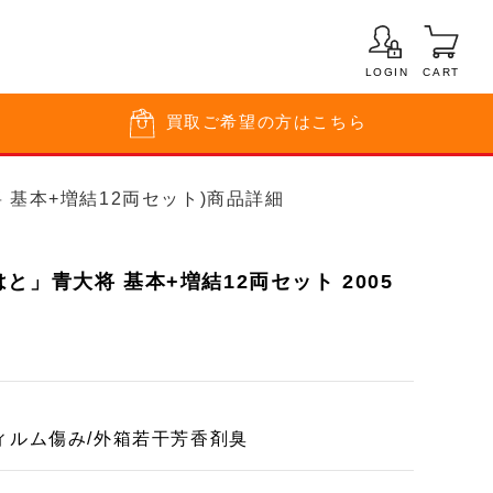
LOGIN
CART
買取
ご希望の方はこちら
大将 基本+増結12両セット)商品詳細
と」青大将 基本+増結12両セット 2005
ィルム傷み/外箱若干芳香剤臭