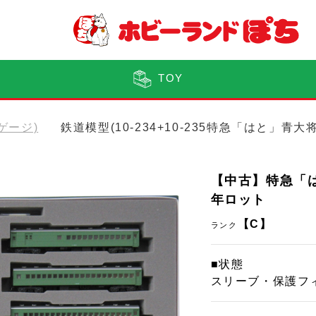
TOY
Nゲージ)
鉄道模型(10-234+10-235特急「はと」青
【中古】特急「は
年ロット
【C】
ランク
■状態
スリーブ・保護フ