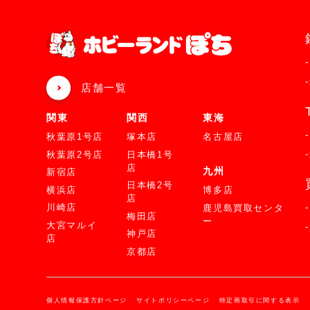
店舗一覧
関東
関西
東海
秋葉原1号店
塚本店
名古屋店
秋葉原2号店
日本橋1号
店
九州
新宿店
日本橋2号
横浜店
博多店
店
川崎店
鹿児島買取センタ
梅田店
ー
大宮マルイ
神戸店
店
京都店
個人情報保護方針ページ
サイトポリシーページ
特定商取引に関する表示