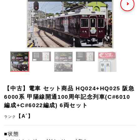
【中古】電車 セット商品 HQ024+HQ025 阪急
6000系 甲陽線開通100周年記念列車(C#6010
編成+C#6022編成) 6両セット
【A´】
ランク
■状態