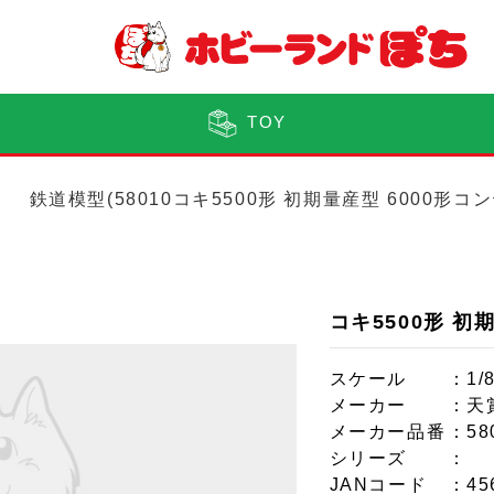
TOY
鉄道模型(58010コキ5500形 初期量産型 6000形コ
コキ5500形 初
スケール
：1/
メーカー
：天
メーカー品番
：58
シリーズ
：
JANコード
：45