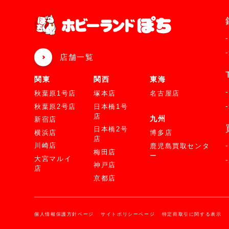
店舗一覧
関東
関西
東海
秋葉原1号店
塚本店
名古屋店
秋葉原2号店
日本橋1号
店
九州
新宿店
日本橋2号
横浜店
博多店
店
川崎店
鹿児島買取センタ
梅田店
ー
大宮マルイ
神戸店
店
京都店
個人情報保護方針ページ
サイトポリシーページ
特定商取引に関する表示