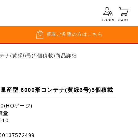
LOGIN
CART
買取
ご希望の方はこちら
ンテナ(黄緑6号)5個積載)商品詳細
期量産型 6000形コンテナ(黄緑6号)5個積載
80(HOゲージ)
賞堂
010
60137572499