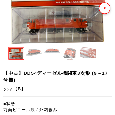
【中古】DD54ディーゼル機関車3次形 (9～17
号機)
【B】
ランク
■状態
前面ビニール痕 / 外箱傷み