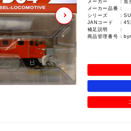
メーカー
：造
メーカー品番
：
シリーズ
：SU
JANコード
：45
補足説明
：
商品管理番号
：by