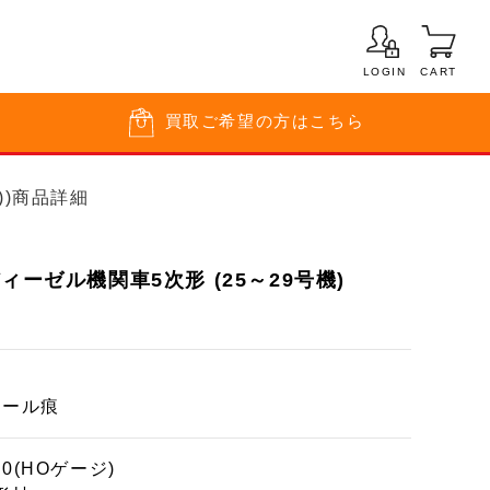
LOGIN
CART
買取
ご希望の方はこちら
))商品詳細
ィーゼル機関車5次形 (25～29号機)
ニール痕
80(HOゲージ)