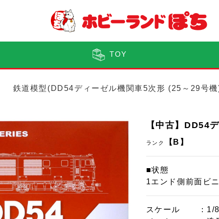
TOY
鉄道模型(DD54ディーゼル機関車5次形 (25～29号機
【中古】DD54デ
【B】
ランク
■状態
1エンド側前面ビ
スケール
：1/