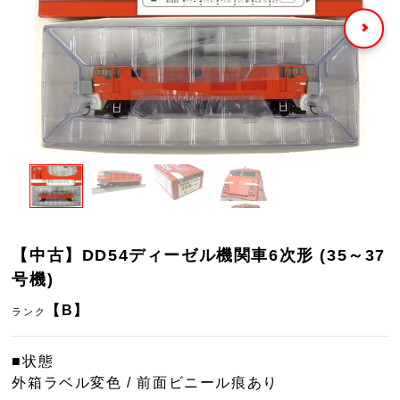
【中古】DD54ディーゼル機関車6次形 (35～37
号機)
【B】
ランク
■状態
外箱ラベル変色 / 前面ビニール痕あり