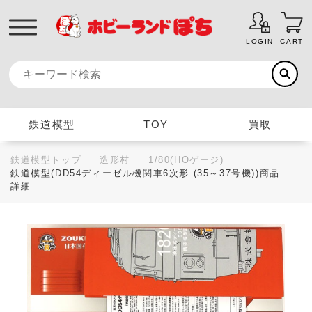
LOGIN
CART
鉄道模型
TOY
買取
鉄道模型トップ
造形村
1/80(HOゲージ)
鉄道模型(DD54ディーゼル機関車6次形 (35～37号機))商品
詳細