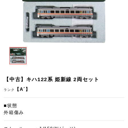
【中古】キハ122系 姫新線 2両セット
【A´】
ランク
■状態
外箱傷み