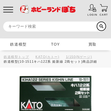
LOGIN
CART
鉄道模型
TOY
買取
鉄道模型トップ
KATO(カトー)
1/150(Nゲージ)
鉄道模型(10-1511キハ122系 姫新線 2両セット)商品詳細