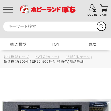
LOGIN
CART
鉄道模型
TOY
買取
鉄道模型トップ
KATO(カトー)
1/150(Nゲージ)
鉄道模型(3094-4EF60-500番台 特急色)商品詳細