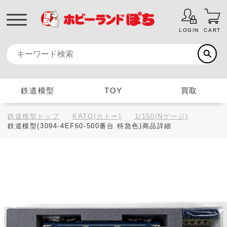
LOGIN
CART
鉄道模型
TOY
買取
鉄道模型トップ
KATO(カトー)
1/150(Nゲージ)
鉄道模型(3094-4EF60-500番台 特急色)商品詳細