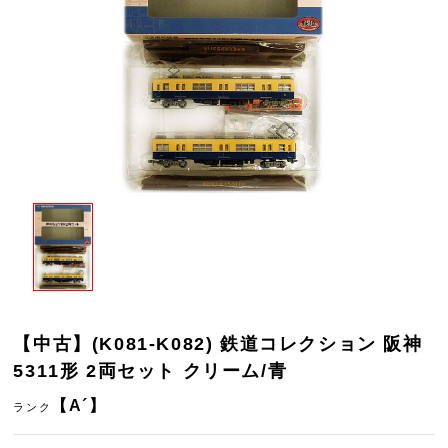
【中古】(K081-K082) 鉄道コレクション 阪神
5311形 2両セット クリーム/青
【A´】
ランク