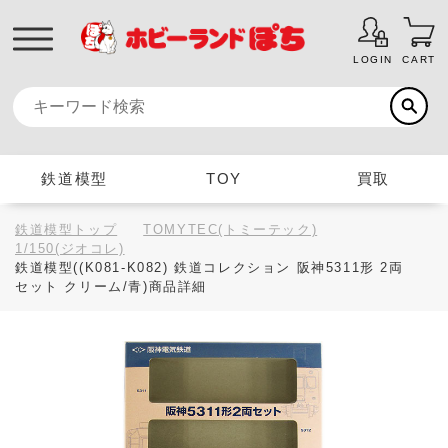
LOGIN
CART
鉄道模型
TOY
買取
鉄道模型トップ
TOMYTEC(トミーテック)
1/150(ジオコレ)
鉄道模型((K081-K082) 鉄道コレクション 阪神5311形 2両
セット クリーム/青)商品詳細