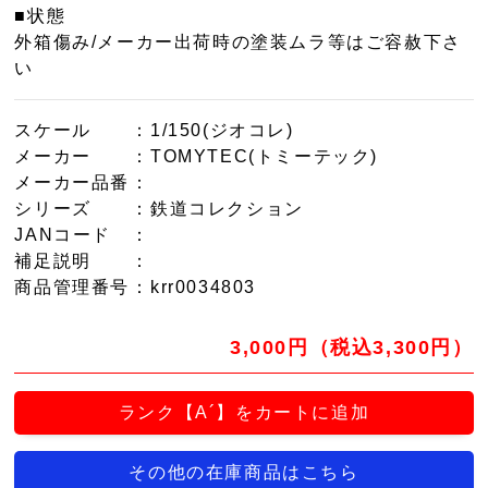
■状態
外箱傷み/メーカー出荷時の塗装ムラ等はご容赦下さ
い
スケール
：1/150(ジオコレ)
メーカー
：TOMYTEC(トミーテック)
メーカー品番
：
シリーズ
：鉄道コレクション
JANコード
：
補足説明
：
商品管理番号
：krr0034803
3,000円（税込3,300円）
ランク【A´】をカートに追加
その他の在庫商品はこちら