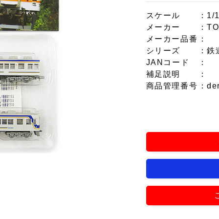
スケール
：1/
メーカー
：T
メーカー品番
：
シリーズ
：鉄
JANコード
：
補足説明
：
商品管理番号
：de