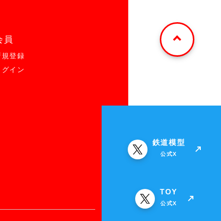
会員
新規登録
ログイン
鉄道模型
公式X
TOY
公式X