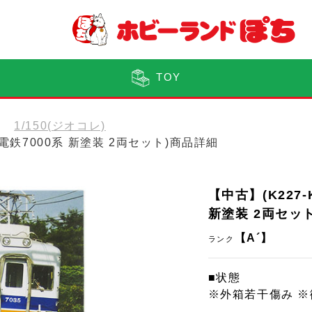
TOY
1/150(ジオコレ)
海電鉄7000系 新塗装 2両セット)商品詳細
【中古】(K227
新塗装 2両セッ
【A´】
ランク
■状態
※外箱若干傷み 