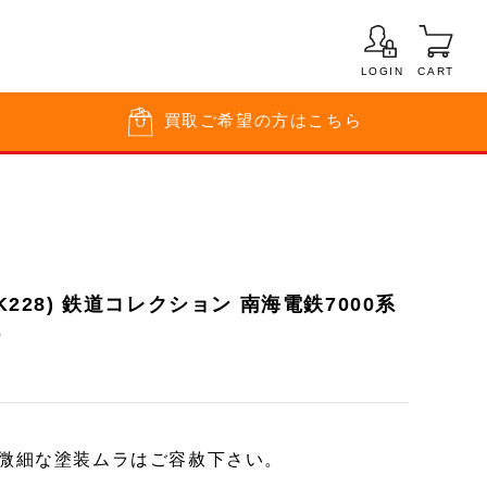
LOGIN
CART
買取
ご希望の方はこちら
-K228) 鉄道コレクション 南海電鉄7000系
ト
※微細な塗装ムラはご容赦下さい。