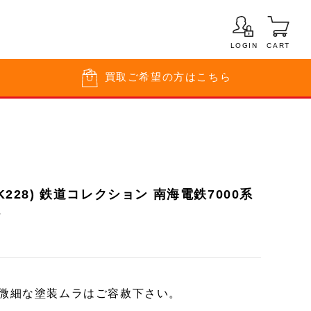
LOGIN
CART
買取
ご希望の方はこちら
-K228) 鉄道コレクション 南海電鉄7000系
ト
※微細な塗装ムラはご容赦下さい。