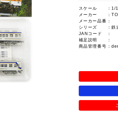
スケール
：1/
メーカー
：T
メーカー品番
：
シリーズ
：鉄
JANコード
：
補足説明
：
商品管理番号
：de