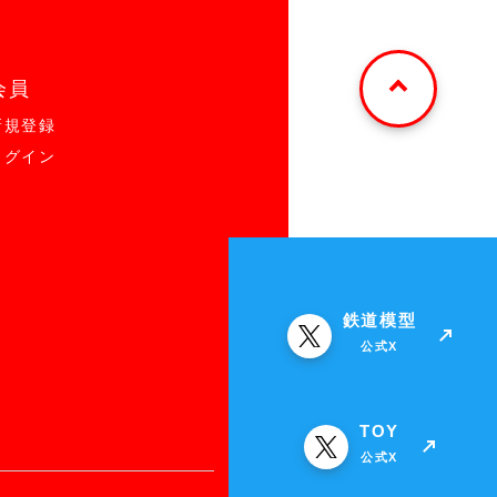
会員
新規登録
ログイン
鉄道模型
公式X
TOY
公式X