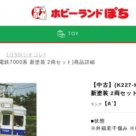
TOY
1/150(ジオコレ)
海電鉄7000系 新塗装 2両セット)商品詳細
【中古】(K227
新塗装 2両セッ
【A´】
ランク
■状態
※外箱若干傷み 