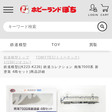
LOGIN
CART
鉄道模型
TOY
買取
鉄道模型トップ
TOMYTEC(トミーテック)
1/150(ジオコレ)
鉄道模型((K223-K226) 鉄道コレクション 南海7000系 新
塗装 4両セット)商品詳細