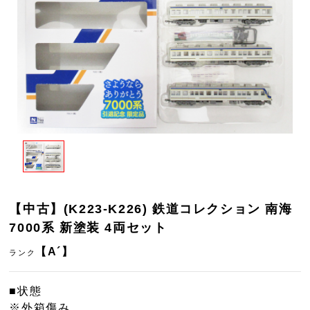
【中古】(K223-K226) 鉄道コレクション 南海
7000系 新塗装 4両セット
【A´】
ランク
■状態
※外箱傷み