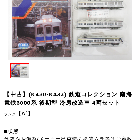
【中古】(K430-K433) 鉄道コレクション 南海
電鉄6000系 後期型 冷房改造車 4両セット
【A´】
ランク
■状態
外箱やや傷み/メーカー出荷時の塗装ムラ等はご容赦