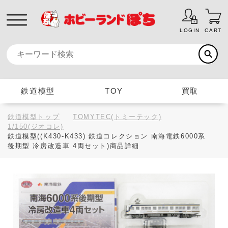
LOGIN
CART
鉄道模型
TOY
買取
鉄道模型トップ
TOMYTEC(トミーテック)
1/150(ジオコレ)
鉄道模型((K430-K433) 鉄道コレクション 南海電鉄6000系
後期型 冷房改造車 4両セット)商品詳細