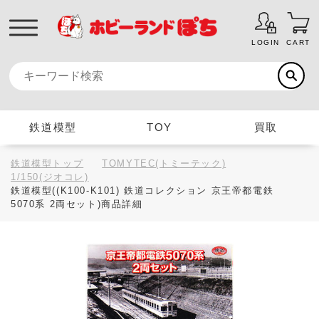
LOGIN
CART
鉄道模型
TOY
買取
鉄道模型トップ
TOMYTEC(トミーテック)
1/150(ジオコレ)
鉄道模型((K100-K101) 鉄道コレクション 京王帝都電鉄
5070系 2両セット)商品詳細