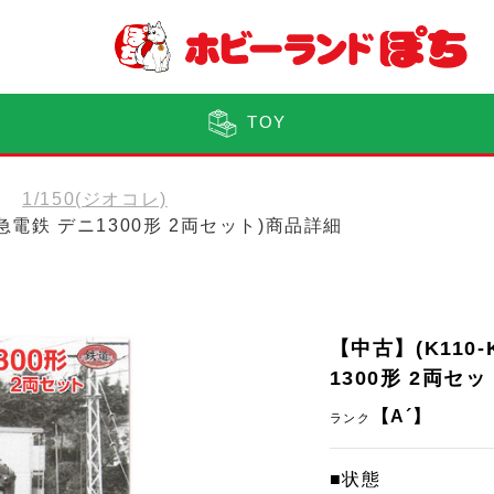
TOY
1/150(ジオコレ)
田急電鉄 デニ1300形 2両セット)商品詳細
【中古】(K110
1300形 2両セッ
【A´】
ランク
■状態