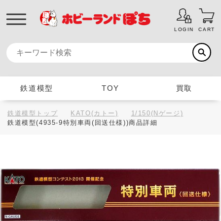
LOGIN
CART
鉄道模型
TOY
買取
鉄道模型トップ
KATO(カトー)
1/150(Nゲージ)
鉄道模型(4935-9特別車両(回送仕様))商品詳細