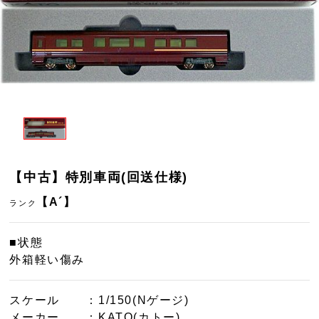
【中古】特別車両(回送仕様)
【A´】
ランク
■状態
外箱軽い傷み
スケール
：1/150(Nゲージ)
メーカー
：KATO(カトー)