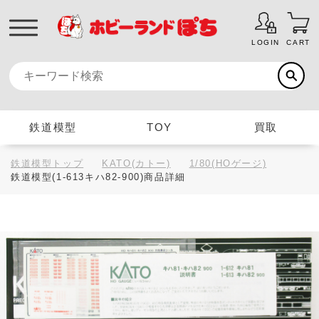
LOGIN
CART
鉄道模型
TOY
買取
鉄道模型トップ
KATO(カトー)
1/80(HOゲージ)
鉄道模型(1-613キハ82-900)商品詳細