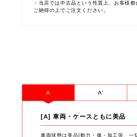
・当店では中古品という性質上、お客様都
ご納得の上でご注文ください。
A
A'
[A] 車両・ケースともに美品
車両状態は美品(動力・傷・加工等、一