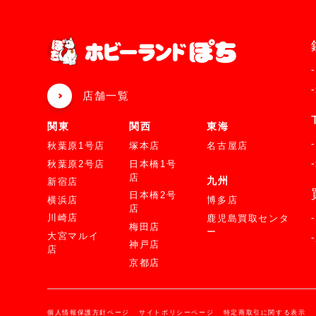
店舗一覧
関東
関西
東海
秋葉原1号店
塚本店
名古屋店
秋葉原2号店
日本橋1号
店
九州
新宿店
日本橋2号
横浜店
博多店
店
川崎店
鹿児島買取センタ
梅田店
ー
大宮マルイ
神戸店
店
京都店
個人情報保護方針ページ
サイトポリシーページ
特定商取引に関する表示