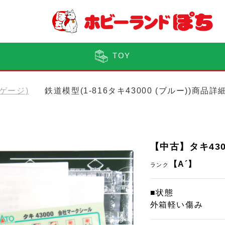
TOY
Oゲージ)
鉄道模型(1-816タキ43000 (ブルー))商品詳
【中古】タキ4300
【A´】
ランク
■状態
外箱軽い傷み