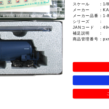
スケール
：1/
メーカー
：KA
メーカー品番
：1-
シリーズ
：
JANコード
：49
補足説明
：
商品管理番号
：px