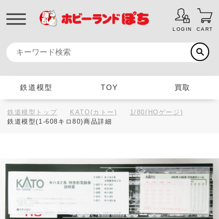
LOGIN
CART
鉄道模型
TOY
買取
鉄道模型トップ
KATO(カトー)
1/80(HOゲージ)
鉄道模型(1-608キロ80)商品詳細