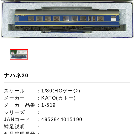
ナハネ20
スケール
：1/80(HOゲージ)
メーカー
：KATO(カトー)
メーカー品番
：1-519
シリーズ
：
JANコード
：4952844015190
補足説明
：
商品管理番号
：