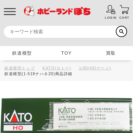
LOGIN
CART
鉄道模型
TOY
買取
鉄道模型トップ
KATO(カトー)
1/80(HOゲージ)
鉄道模型(1-519ナハネ20)商品詳細