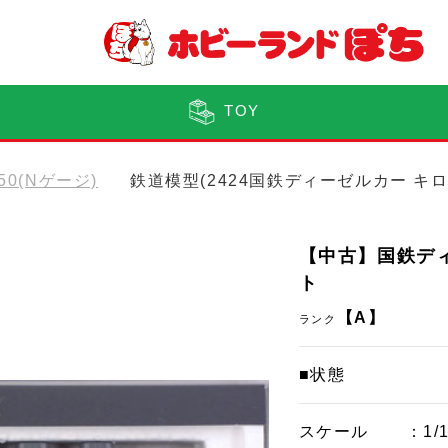
TOY
150(Nゲージ)
鉄道模型(2424国鉄ディーゼルカー キロ2
【中古】国鉄ディー
ト
【A】
ランク
■状態
スケール
：1/