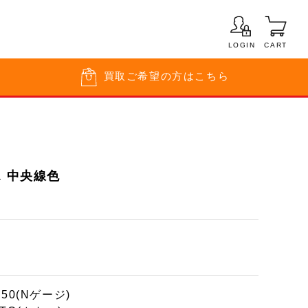
LOGIN
CART
買取
ご希望の方はこちら
1 中央線色
150(Nゲージ)