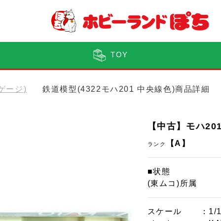
TOY
Nゲージ)
鉄道模型(4322モハ201 中央線色)商品詳細
【中古】モハ20
【A】
ランク
■状態
(東ムコ)所属
スケール
：1/