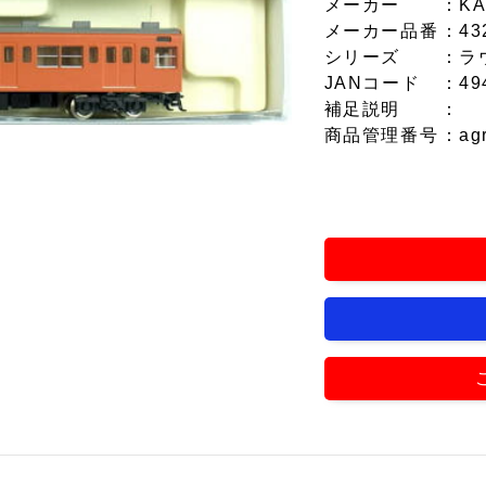
メーカー
：KA
メーカー品番
：43
シリーズ
：ラ
JANコード
：49
補足説明
：
商品管理番号
：ag