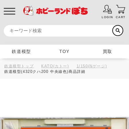
LOGIN
CART
鉄道模型
TOY
買取
鉄道模型トップ
KATO(カトー)
1/150(Nゲージ)
鉄道模型(4320クハ200 中央線色)商品詳細