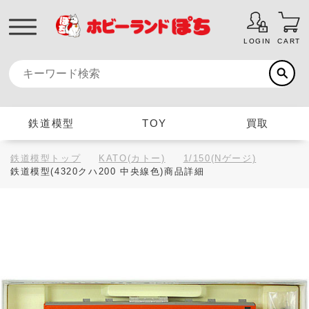
LOGIN
CART
鉄道模型
TOY
買取
鉄道模型トップ
KATO(カトー)
1/150(Nゲージ)
鉄道模型(4320クハ200 中央線色)商品詳細