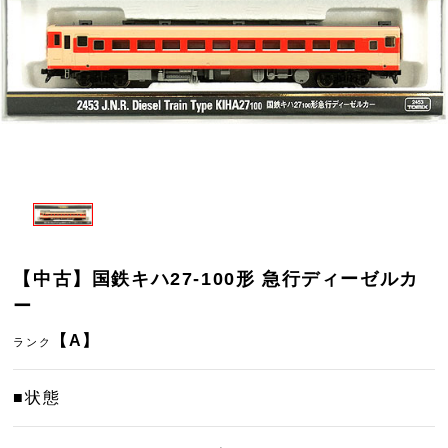
【中古】国鉄キハ27-100形 急行ディーゼルカ
ー
【A】
ランク
■状態