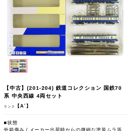
【中古】(201-204) 鉄道コレクション 国鉄70
系 中央西線 4両セット
【A´】
ランク
■状態
外箱傷み / メーカー出荷時からの微細な塗装ムラ等