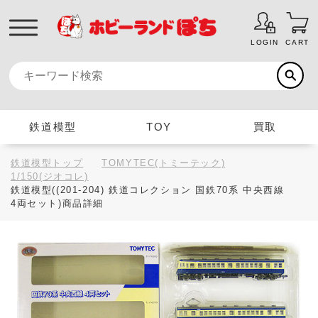
LOGIN
CART
鉄道模型
TOY
買取
鉄道模型トップ
TOMYTEC(トミーテック)
1/150(ジオコレ)
鉄道模型((201-204) 鉄道コレクション 国鉄70系 中央西線
4両セット)商品詳細