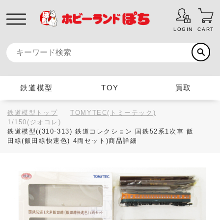
LOGIN
CART
鉄道模型
TOY
買取
鉄道模型トップ
TOMYTEC(トミーテック)
1/150(ジオコレ)
鉄道模型((310-313) 鉄道コレクション 国鉄52系1次車 飯
田線(飯田線快速色) 4両セット)商品詳細