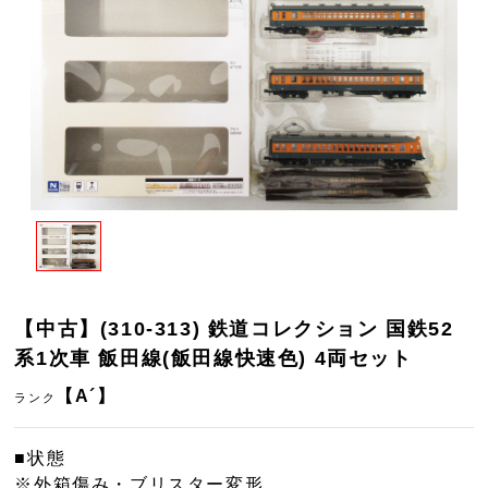
【中古】(310-313) 鉄道コレクション 国鉄52
系1次車 飯田線(飯田線快速色) 4両セット
【A´】
ランク
■状態
※外箱傷み・ブリスター変形