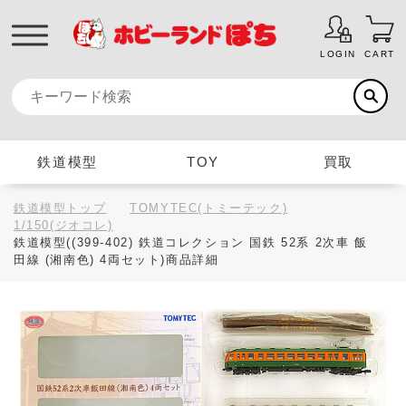
LOGIN
CART
鉄道模型
TOY
買取
鉄道模型トップ
TOMYTEC(トミーテック)
1/150(ジオコレ)
鉄道模型((399-402) 鉄道コレクション 国鉄 52系 2次車 飯
田線 (湘南色) 4両セット)商品詳細