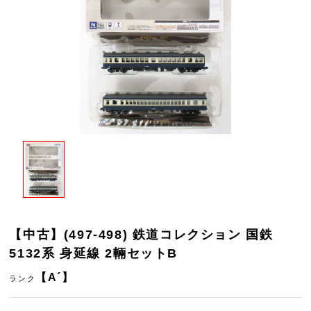
【中古】(497-498) 鉄道コレクション 国鉄
5132系 身延線 2輛セットB
【A´】
ランク