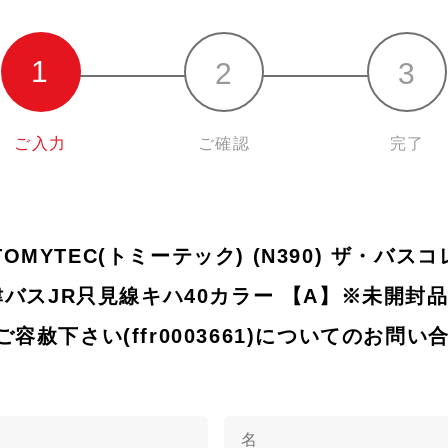
ご入力
ご確認
完了
) TOMYTEC(トミーテック) (N390) ザ・バ
津バスJR只見線キハ40カラー 【A】※未開封
容赦下さい(ffr0003661)についてのお問い