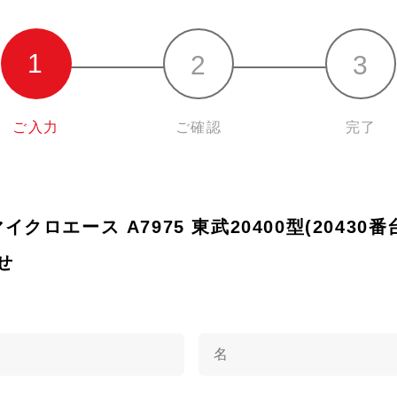
ご入力
ご確認
完了
 マイクロエース A7975 東武20400型(20430
せ