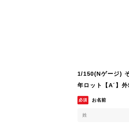
1/150(Nゲージ)
年ロット【A´】外箱
お名前