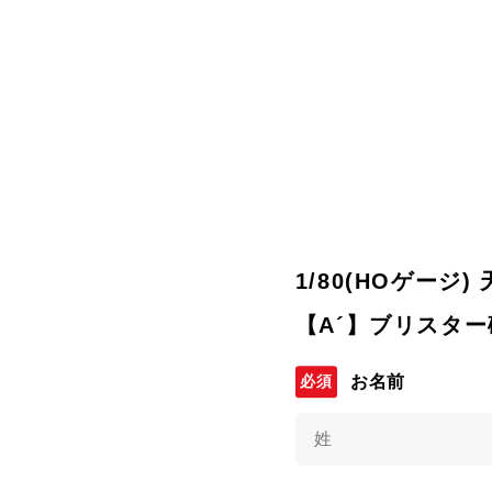
1/80(HOゲージ
【A´】ブリスター破
お名前