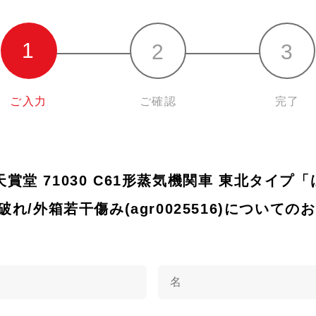
ご入力
ご確認
完了
) 天賞堂 71030 C61形蒸気機関車 東北タイ
れ/外箱若干傷み(agr0025516)についての