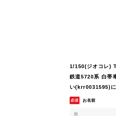
1/150(ジオコレ)
鉄道5720系 白
い(krr00315
お名前