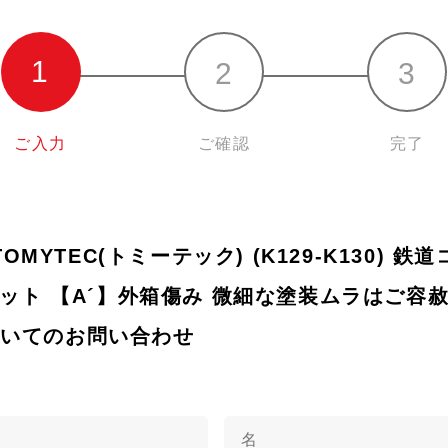
ご入力
ご確認
完了
 TOMYTEC(トミーテック) (K129-K130) 
両セット 【A´】外箱傷み 微細な塗装ムラはご容
)についてのお問い合わせ