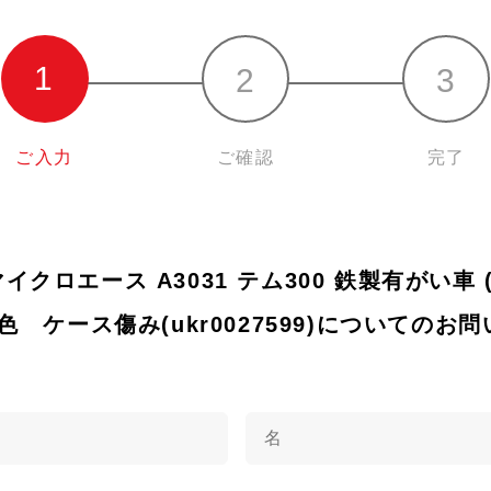
ご入力
ご確認
完了
 マイクロエース A3031 テム300 鉄製有がい車 (
色 ケース傷み(ukr0027599)についてのお